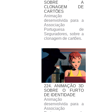
SOBRE A
CLONAGEM DE
CARTÕES
Animação
desenvolvida para a
Associação
Portuguesa de
Seguradores, sobre a
clonagem de cartões.
224. ANIMAÇÃO 3D
SOBRE O FURTO
DE IDENTIDADE
Animação
desenvolvida para a
Associação